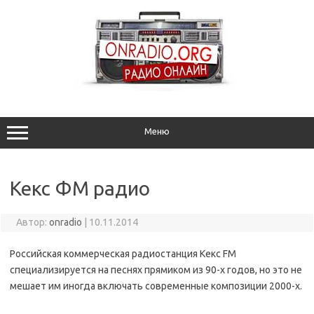
Перейти
к
содержимому
Меню
Кекс ФМ радио
Автор:
onradio
|
10.11.2014
Российская коммерческая радиостанция Кекс FM
специализируется на песнях прямиком из 90-х годов, но это не
мешает им иногда включать современные композиции 2000-х.