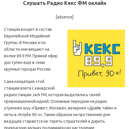
Слушать Радио Кекс ФМ онлайн
[adsense]
Станция входит в состав
Европейской Медийной
Группы. В Москве и по
области они вещают на
волне 89.9 FM. Прямой эфир
доступен еще в семи
крупных городах России.
Сама концепция этой
станции взята с канадской
радиостанции Jack FM, которая выделялась своей
провокационной идеей. Основные передачи на радио
утреннее шоу «Привет, Москва!», вечернее «Драйв тайм» и
хиты в «Клубе 90-х». Таким образом на протяжении дня
ведущие стараются не терять слушателей и дарить
прекрасную музыку поднимающую настроение.